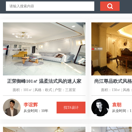
正荣御峰101㎡ 温柔法式风的迷人家
尚江尊品欧式风格
面积：101㎡ | 风格：欧式 | 户型：三居室
面积：150㎡ | 风
李谊辉
袁朝
找TA设计
从业时间：10年
从业时间：1