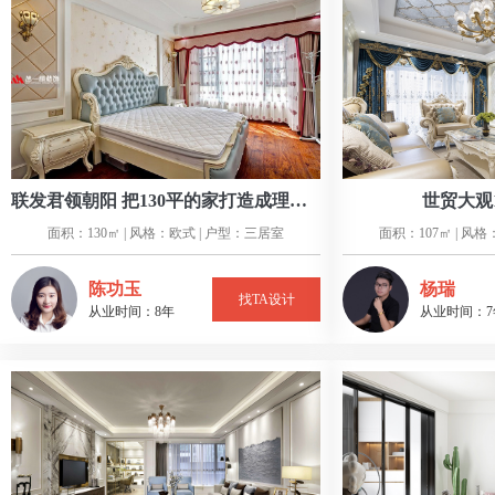
联发君领朝阳 把130平的家打造成理想模样
世贸大观
面积：130㎡ | 风格：欧式 | 户型：三居室
面积：107㎡ | 风
陈功玉
杨瑞
找TA设计
从业时间：8年
从业时间：7