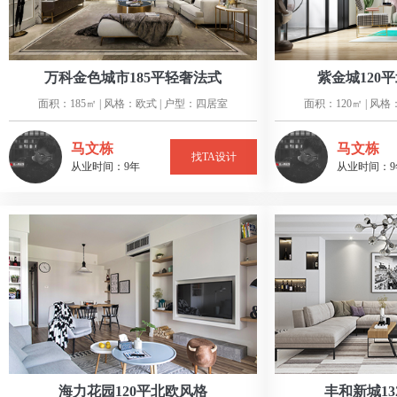
万科金色城市185平轻奢法式
紫金城120
面积：185㎡ | 风格：欧式 | 户型：四居室
面积：120㎡ | 风
马文栋
马文栋
找TA设计
从业时间：9年
从业时间：9
海力花园120平北欧风格
丰和新城1