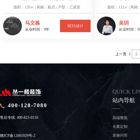
面积：120㎡ | 风格：欧式 | 户型：三居室
面积：132㎡ | 风
马文栋
吴玥
找TA设计
从业时间：9年
从业时间：8
上一页
1
2
QUICK LI
站内导航
400-128-7080
售后专线:
400-823-0116
高端整装
全案定制
装修问答
赣ICP备12001929号-2