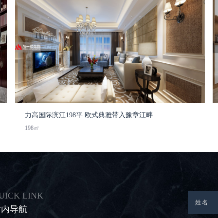
力高国际滨江198平 欧式典雅带入豫章江畔
198㎡
UICK LINK
站内导航