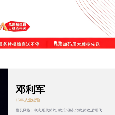
邓利军
15年从业经验
擅长风格：中式,现代简约, 欧式,混搭,北欧,简欧,后现代