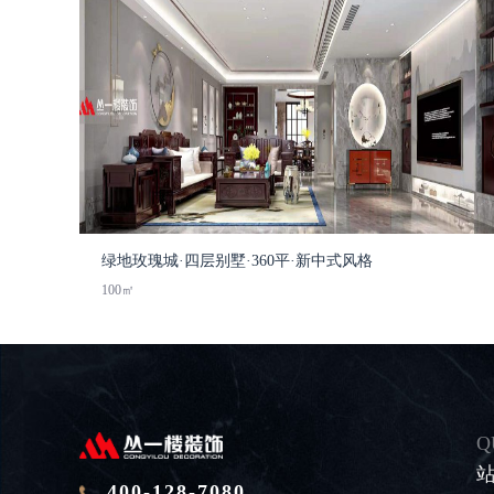
绿地玫瑰城·四层别墅·360平·新中式风格
100㎡
Q
400-128-7080