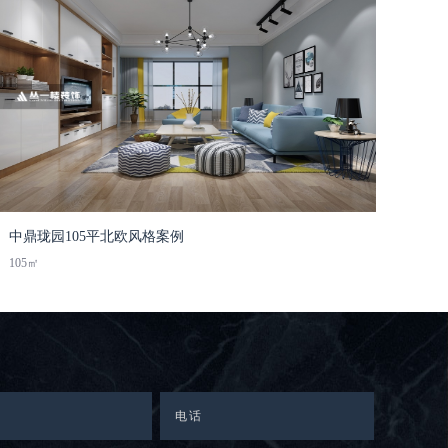
中鼎珑园105平北欧风格案例
105㎡