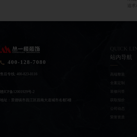
追求
QUICK LI
站内导航
400-128-7080
售后专线:
400-823-0116
高端整装
全案定制
装修问答
赣ICP备12001929号-2
获取报价
地址：景德镇市昌江区昌南大道城市名都5楼
公司动态
荣誉资质