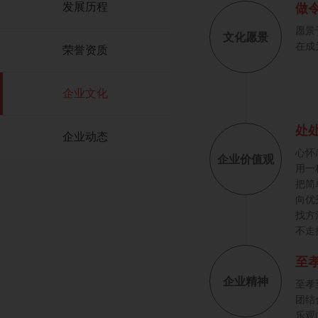
发展历程
做
愿景
文化愿景
在成
荣誉资质
企业文化
处
企业动态
心怀
企业价值观
用一
把简
向优
找方
不走
至
企业精神
至孝
团结
乐观