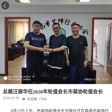

总裁汪振华任2020年轮值会长市装协轮值会长
2020-07-09
浏览数:17906
6月15日上午，市装协轮值会长交接仪式在南昌市装饰行