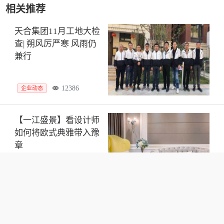
相关推荐
天合集团11月工地大检
查| 朔风厉严寒 风雨仍
兼行
12386
企业动态
【一江盛景】看设计师
如何将欧式典雅带入豫
章
11088
企业动态
优惠倒计时：9月21日
去万达嘉华酒店抢装修