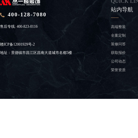
QUICK LI
站内导航
400-128-7080
售后专线:
400-823-0116
高端整装
全案定制
装修问答
赣ICP备12001929号-2
获取报价
地址：景德镇市昌江区昌南大道城市名都5楼
公司动态
荣誉资质