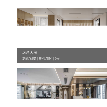
远洋天著
复式/别墅 | 现代简约 | 0㎡