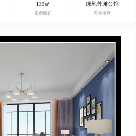
130㎡
绿地外滩公馆
案例面积
案例楼盘