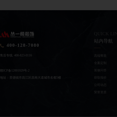
QUICK LI
站内导航
400-128-7080
售后专线:
400-823-0116
高端整装
全案定制
装修问答
赣ICP备12001929号-2
获取报价
地址：景德镇市昌江区昌南大道城市名都5楼
公司动态
荣誉资质